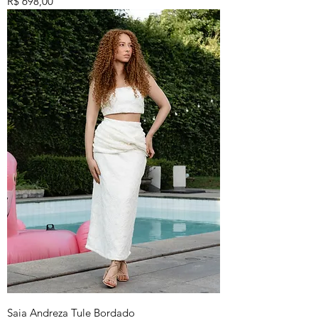
Preço
R$ 698,00
Saia Andreza Tule Bordado