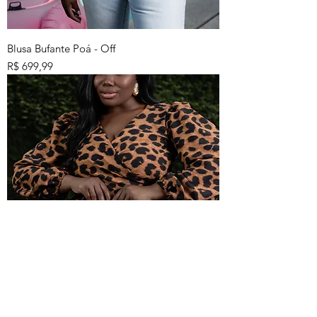
Blusa Bufante Poá - Off
Preço
R$ 699,99