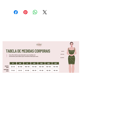
Marina Salmmazo (@marinasalmmazo)
veste Blusa 48
Busto: 108cm Cintura: 90cm Quadril:
130cm