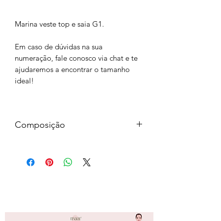
Marina veste top e saia G1.
Em caso de dúvidas na sua
numeração, fale conosco via chat e te
ajudaremos a encontrar o tamanho
ideal!
Composição
Malha Listrada Acetinada
Corpo: 96% Poliéster 4% Elastano
Forro: 96% Viscose 4% Elastano