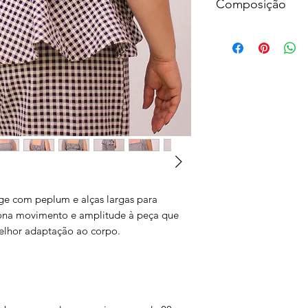
Composição
94% Poliéster 6% E
age com peplum e alças largas para
ona movimento e amplitude à peça que
melhor adaptação ao corpo.