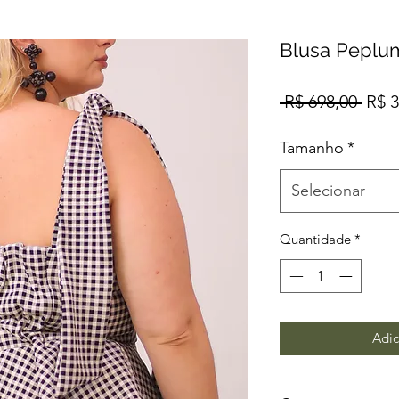
Blusa Peplu
Preç
 R$ 698,00 
R$ 3
norm
Tamanho
*
Selecionar
Quantidade
*
Adic