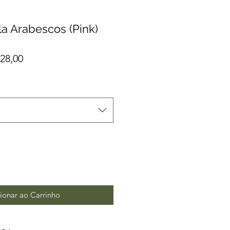
la Arabescos (Pink)
o
Preço
28,00
al
promocional
ionar ao Carrinho