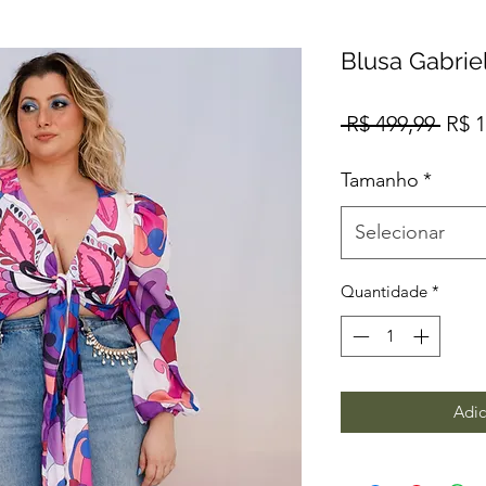
Blusa Gabrie
Preç
 R$ 499,99 
R$ 1
norm
Tamanho
*
Selecionar
Quantidade
*
Adic