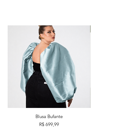
Pre Order
Blusa Bufante
Preço
R$ 699,99